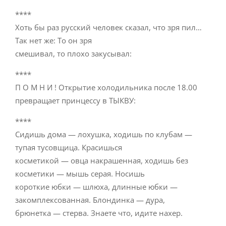
****
Хоть бы раз русский человек сказал, что зря пил…
Так нет же: То он зря
смешивал, то плохо закусывал:
****
П О М Н И ! Открытие холодильника после 18.00
превращает принцессу в ТЫКВУ:
****
Сидишь дома — лохушка, ходишь по клубам —
тупая тусовщица. Красишься
косметикой — овца накрашенная, ходишь без
косметики — мышь серая. Носишь
короткие юбки — шлюха, длинные юбки —
закомплексованная. Блондинка — дура,
брюнетка — стерва. Знаете что, идите нахер.