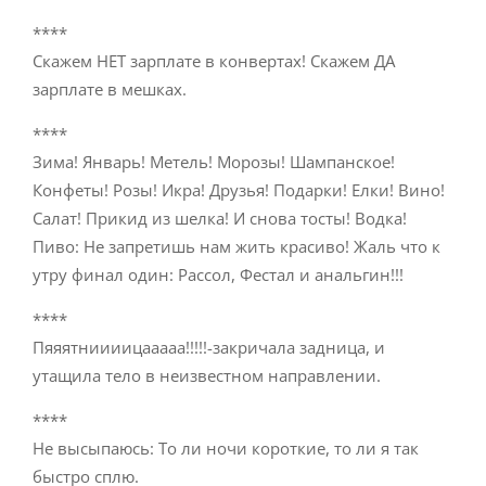
****
Скажем НЕТ зарплате в конвертах! Скажем ДА
зарплате в мешках.
****
Зима! Январь! Метель! Морозы! Шампанское!
Конфеты! Розы! Икра! Друзья! Подарки! Елки! Вино!
Салат! Прикид из шелка! И снова тосты! Водка!
Пиво: Не запретишь нам жить красиво! Жаль что к
утру финал один: Рассол, Фестал и анальгин!!!
****
Пяяятниииицааааа!!!!!-закричал
а задница, и
утащила тело в неизвестном направлении.
****
Не высыпаюсь: То ли ночи короткие, то ли я так
быстро сплю.