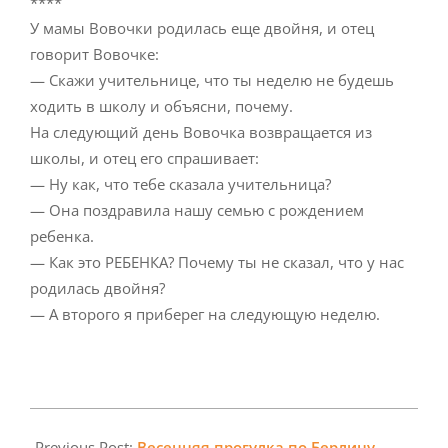
****
У мамы Вовочки родилась еще двойня, и отец
говорит Вовочке:
— Скажи учительнице, что ты неделю не будешь
ходить в школу и объясни, почему.
На следующий день Вовочка возвращается из
школы, и отец его спрашивает:
— Ну как, что тебе сказала учительница?
— Она поздравила нашу семью с рождением
ребенка.
— Как это РЕБЕНКА? Почему ты не сказал, что у нас
родилась двойня?
— А второго я приберег на следующую неделю.
2014-
03-
Previous Post:
Весенняя прогулка по Берлину