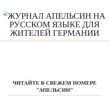
Skip
to
content
Primary
Navigation
Menu
Журнал "Апельсин" январь 2026
Читайте на любых устройствах в 3D формате
ЧИТАТЬ ОНЛАЙН
ЧИТАЙТЕ В СВЕЖЕМ НОМЕРЕ
"АПЕЛЬСИН"