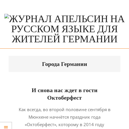
Skip
to
content
Primary
Navigation
Города Германии
Menu
И снова нас ждет в гости
Октоберфест
2014-
Как всегда, во второй половине сентября в
08-
Мюнхене начнётся праздник года
22
«Октоберфест», которому в 2014 году