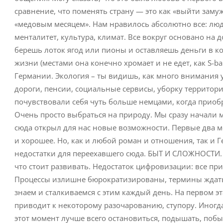
сравнение, что поменять страну — это как «выйти зам
«медовым месяцем». Нам нравилось абсолютно все: люди
менталитет, культура, климат. Все вокруг основано на 
берешь лоток ягод или пионы и оставляешь деньги в ко
жизни (местами она конечно хромает и не едет, как S-b
Германии. Экология – ты видишь, как много внимания 
дороги, пенсии, социальные сервисы, уборку территори
почувствовали себя чуть больше немцами, когда приоб
Очень просто выбраться на природу. Мы сразу начали м
сюда открыл для нас новые возможности. Первые два м
и хорошее. Но, как и любой роман и отношения, так и Г
недостатки для переехавшего сюда. БЫТ И СЛОЖНОСТИ. 
что стоит развивать. Недостаток цифровизации: все пр
Процессы излишне бюрократизированы, термины ждать д
знаем и сталкиваемся с этим каждый день. На первом эт
приводит к некоторому разочарованию, ступору. Иногда 
этот момент лучше всего остановиться, подышать, побыт