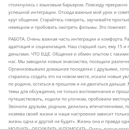
столкнулись с языковым барьером. Повсюду прекрасно 
успешной интеграции. Отсюда важные мой урок и совет
круг общения. Старайтесь говорить, заучивайте просты
немецком и пробовать смотреть фильмы. Это поможет.
РАБОТА. Очень важная часть интеграции и комфорта. Ра
адаптация и социализация. Наш старший сын, ему 15 и 
деньгами. ЧТО ЕЩЕ. Общение и обмен опытом с такими ж
нас. Мы заводили новые знакомства, посещали различн
Организовывали домашние посиделки с друзьями, готов
старались создать это на новом месте, искали новые ув
по родине, остаться в прошлом и не двигаться дальше. М
темы для обсуждения, не только воспоминания и прошл
путешествовать, ходили по улочкам, пробовали местную
Звонили друзьям, родным, делились впечатлениями, по
хозяева своей жизни и наше настроение зависит только о
жизнь одна и другой не будет». Жизнь она и правда одн
МОЛЧАТЬ, ОБСУЖДАТЬ И ПОМОГАТЬ. Очень важно создат