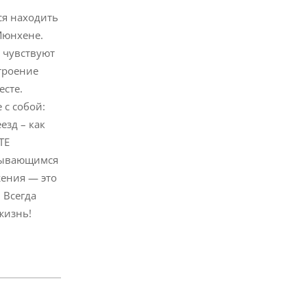
ся находить
Мюнхене.
о чувствуют
троение
есте.
с собой:
езд – как
ТЕ
крывающимся
жения — это
 Всегда
жизнь!