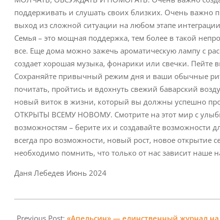
поддерживать и слушать своих близких. Очень важно п
выход из сложной ситуации на любом этапе интеграции 
Семья – это мощная поддержка, тем более в такой непро
все. Еще дома можно зажечь ароматическую лампу с рас
создает хорошая музыка, фонарики или свечки. Пейте в
Сохраняйте привычный режим дня и ваши обычные риту
почитать, пройтись и вдохнуть свежий баварский возду
новый виток в жизни, который вы должны успешно прой
ОТКРЫТЫ ВСЕМУ НОВОМУ. Смотрите на этот мир с улыбко
возможностям – берите их и создавайте возможности д
всегда про возможности, новый рост, новое открытие с
необходимо помнить, что только от нас зависит наше н
Даня Лебедев Июнь 2024
2024-
07-
Previous Post:
«Апельсин» — единственный журнал на