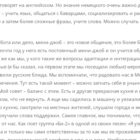
говорят на английском. Но знание немецкого очень важно 
 – учить язык, общаться с баварцами, социализировать и р
е а затем более сложные фразы, учите слова. Можно случать
бота или дело, мини-джоб – это новое общение, это более 
почти год у него есть постоянный мини-джоб и он учится об
е как мы, у кого такие же вопросы адаптации и интеграции,
ые (я бы сказал, на первом этапе мы посещали любые) меро
или русские блюда. Мы вспоминали, что радовало нас в М
лечения. Тут есть такой момент – можно загнать себя в унын
ой совет – баланс с этим. Есть и другая прекрасная кухня и
ом, что не вернуть. А еще мы садились в машину и уезжал
 кухню, смотрели на местных жителей, слушали города и ме
лучали слова поддержки. Самое главное, мы понимали, чт
т нас. Как поет группа «Би-2» в одной из своих песен: «Я уз
а и только мы сами ответственны за то как мы ее проживае
ь психологический комфорт в семье и дома. Необходимо