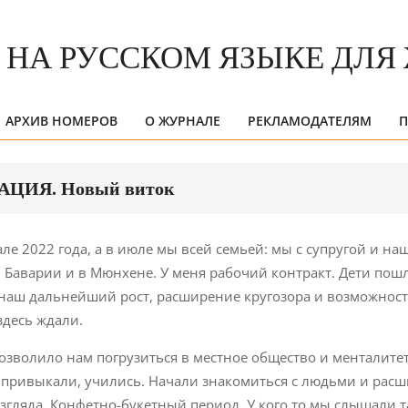
АРХИВ НОМЕРОВ
О ЖУРНАЛЕ
РЕКЛАМОДАТЕЛЯМ
П
Primary
Navigation
Menu
ЦИЯ. Новый виток
е 2022 года, а в июле мы всей семьей: мы с супругой и на
 Баварии и в Мюнхене. У меня рабочий контракт. Дети пош
 наш дальнейший рост, расширение кругозора и возможност
здесь ждали.
озволило нам погрузиться в местное общество и менталите
 привыкали, учились. Начали знакомиться с людьми и расш
взгляда. Конфетно-букетный период. У кого то мы слышали т