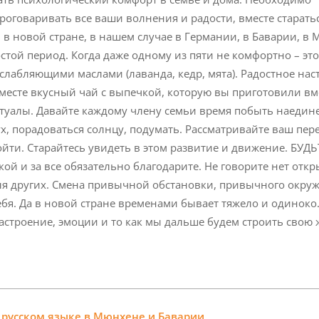
роговаривать все ваши волнения и радости, вместе старать
в новой стране, в нашем случае в Германии, в Баварии, в 
стой период. Когда даже одному из пяти не комфортно – эт
слабляющими маслами (лаванда, кедр, мята). Радостное нас
месте вкусный чай с выпечкой, которую вы приготовили вм
алы. Давайте каждому члену семьи время побыть наедине 
х, порадоваться солнцу, подумать. Рассматривайте ваш пере
ти. Старайтесь увидеть в этом развитие и движение. БУДЬ
й и за все обязательно благодарите. Не говорите нет от
ля других. Смена привычной обстановки, привычного окру
ебя. Да в новой стране временами бывает тяжело и одиноко.
астроение, эмоции и то как мы дальше будем строить свою 
 русском языке в Мюнхене и Баварии