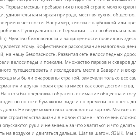
уж». Первые месяцы пребывания в новой стране можно сравн
, удивительная и яркая природа, местная кухня, общество,
доверии и честности. Например, киоски с клубникой или цве
робочке. Пунктуальность в Германии – это особенная и важ
ahn). Чувство безопасности и защищенности появилось здесь
уделяется этому. Эффективное расходование налоговых дене
й, на нашу безопасность. Развитая сеть велосипедных доро
рели велосипеды и поехали. Множество парков и скверов дл
ного путешествовать и исследовать места в Баварии и вокр
есяца мы были очарованы страной, замечали только все са
ермания и другая новая страна имеет как свои достоинства, 
На что я бы предложил обратить внимание общества и госу
иходит по почте в бумажном виде и по времени это очень до
олго. Не везде можно воспользоваться картой. Мы все с в
апе строительства жизни в новой стране – это очень сложн
опускаются руки и не знаешь за что хвататься и что делать
ь на воздухе и двигаться дальше. Шаг за шагом. ЯЗЫК. Мы 