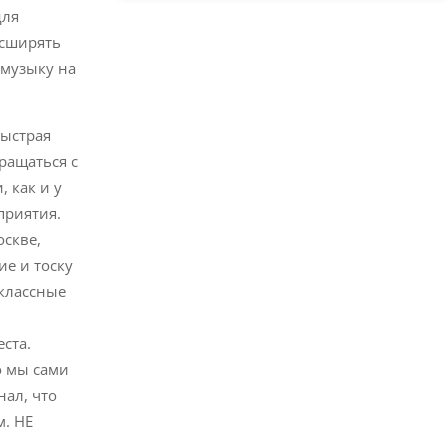
для
асширять
 музыку на
быстрая
ращаться с
 как и у
приятия.
оскве,
ие и тоску
 классные
и
ста.
о мы сами
нал, что
м. НЕ