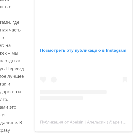
ить с
тами, где
ная часть
 в
г: на
Посмотреть эту публикацию в Instagram
жек – мы
я отдыха.
уг. Переезд
мое лучшее
так и
дарства и
лго.
ами это
о и
 дальше. В
Публикация от Apelsin | Апельсин (@apelsin.muenchen)
сразу