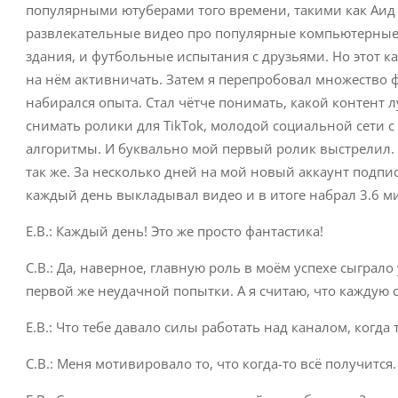
популярными ютуберами того времени, такими как Аид 
развлекательные видео про популярные компьютерные
здания, и футбольные испытания с друзьями. Но этот к
на нём активничать. Затем я перепробовал множество ф
набирался опыта. Стал чётче понимать, какой контент лу
снимать ролики для ТikTok, молодой социальной сети 
алгоритмы. И буквально мой первый ролик выстрелил. 
так же. За несколько дней на мой новый аккаунт подпи
каждый день выкладывал видео и в итоге набрал 3.6 
Е.В.: Каждый день! Это же просто фантастика!
С.В.: Да, наверное, главную роль в моём успехе сыграло
первой же неудачной попытки. А я считаю, что каждую
Е.В.: Что тебе давало силы работать над каналом, когда
С.В.: Меня мотивировало то, что когда-то всё получится.