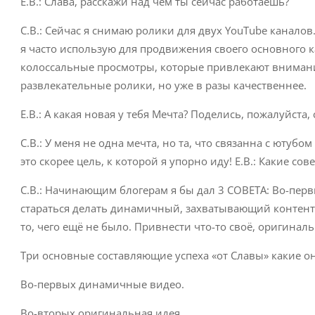
Е.В.: Слава, расскажи над чем ты сейчас работаешь?
С.В.: Сейчас я снимаю ролики для двух YouTubе канал
я часто использую для продвижения своего основного 
колоссальные просмотры, которые привлекают внимание
развлекательные ролики, но уже в разы качественнее.
Е.В.: А какая новая у тебя Мечта? Поделись, пожалуйста
С.В.: У меня не одна мечта, но та, что связанна с ютуб
это скорее цель, к которой я упорно иду! Е.В.: Какие со
С.В.: Начинающим блогерам я бы дал 3 СОВЕТА: Во-первы
стараться делать динамичный, захватывающий контент, 
то, чего ещё не было. Привнести что-то своё, оригинал
Три основные составляющие успеха «от Славы» какие о
Во-первых динамичные видео.
Во-вторых оригинальная идея.