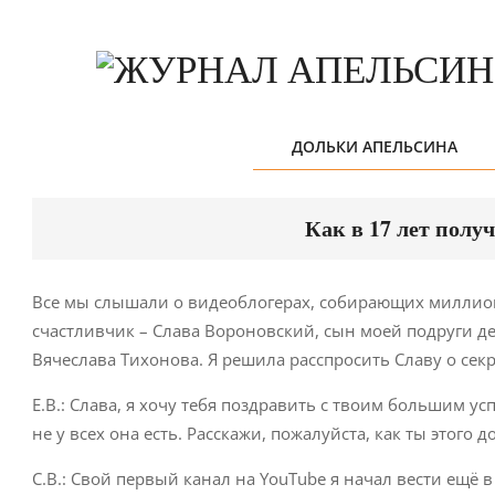
Skip
to
content
ДОЛЬКИ АПЕЛЬСИНА
Как в 17 лет пол
Все мы слышали о видеоблогерах, собирающих миллион
счастливчик – Слава Вороновский, сын моей подруги дет
Вячеслава Тихонова. Я решила расспросить Славу о сек
Е.В.: Слава, я хочу тебя поздравить с твоим большим у
не у всех она есть. Расскажи, пожалуйста, как ты этого д
С.В.: Свой первый канал на YouTubе я начал вести ещё 