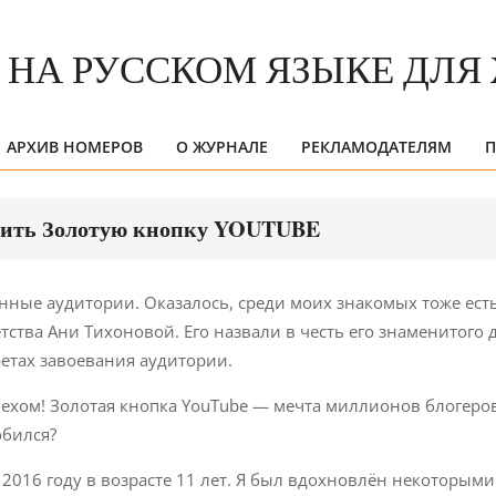
АРХИВ НОМЕРОВ
О ЖУРНАЛЕ
РЕКЛАМОДАТЕЛЯМ
П
Primary
Navigation
Menu
учить Золотую кнопку YOUTUBE
ные аудитории. Оказалось, среди моих знакомых тоже есть
ства Ани Тихоновой. Его назвали в честь его знаменитого д
ретах завоевания аудитории.
спехом! Золотая кнопка YouTube — мечта миллионов блогеро
обился?
в 2016 году в возрасте 11 лет. Я был вдохновлён некоторыми