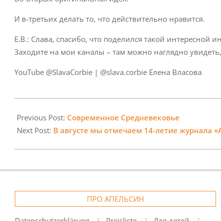
И в-третьих делать то, что действительно нравится.
Е.В.: Слава, спасибо, что поделился такой интересной 
Заходите на мои каналы – там можно наглядно увидеть, 
YouTube @SlavaCorbie | @slava.corbie Елена Власова
2023-
08-
Previous Post:
Современное Средневековье
04
Next Post:
В августе мы отмечаем 14-летие журнала «
ПРО АПЕЛЬСИН
Datenschutzerklärung
Preisliste
Для детей