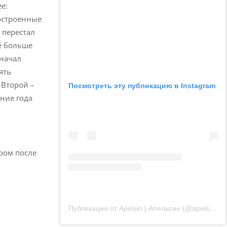
е:
остроенные
 перестал
ё больше
 начал
ять
 Второй –
Посмотреть эту публикацию в Instagram
ение года
ером после
Публикация от Apelsin | Апельсин (@apelsin.muenchen)