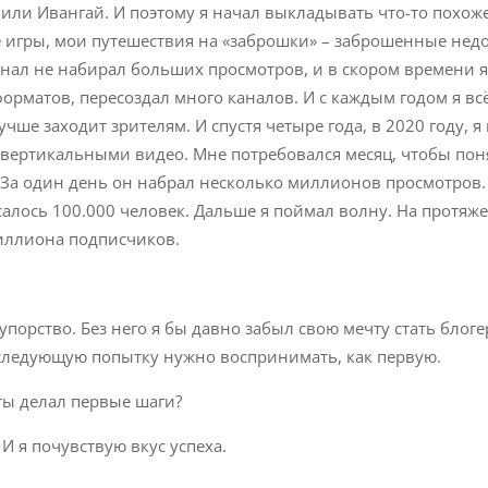
или Ивангай. И поэтому я начал выкладывать что-то похоже
 игры, мои путешествия на «заброшки» – заброшенные нед
анал не набирал больших просмотров, и в скором времени я
орматов, пересоздал много каналов. И с каждым годом я вс
чше заходит зрителям. И спустя четыре года, в 2020 году, я
с вертикальными видео. Мне потребовался месяц, чтобы пон
За один день он набрал несколько миллионов просмотров.
салось 100.000 человек. Дальше я поймал волну. На протяж
миллиона подписчиков.
 упорство. Без него я бы давно забыл свою мечту стать блог
 следующую попытку нужно воспринимать, как первую.
 ты делал первые шаги?
 И я почувствую вкус успеха.