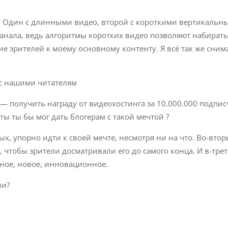
ов. Один с длинными видео, второй с короткими вертикальн
канала, ведь алгоритмы коротких видео позволяют набирать
 зрителей к моему основному контенту. Я всё так же сним
, с нашими читателям
ом — получить награду от видеохостинга за 10.000.000 подпис
веты ты бы мог дать блогерам с такой мечтой ?
х, упорно идти к своей мечте, несмотря ни на что. Во-втор
чтобы зрители досматривали его до самого конца. И в-трет
ьное, новое, инновационное.
ни?