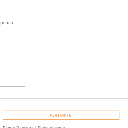
урнала.
КОНТАКТЫ
Елена Власова | Elena Vlasova