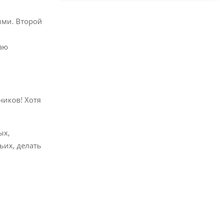
ыми. Второй
аю
чиков! Хотя
ых,
ьих, делать