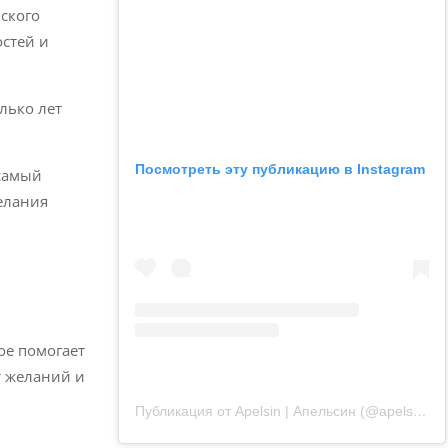
нского
остей и
олько лет
Посмотреть эту публикацию в Instagram
 самый
елания
ое помогает
т желаний и
Публикация от Apelsin | Апельсин (@apelsin.muenchen)