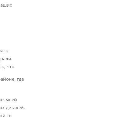
наших
лась
ирали
сь, что
айоне, где
 из моей
их деталей.
рый ты