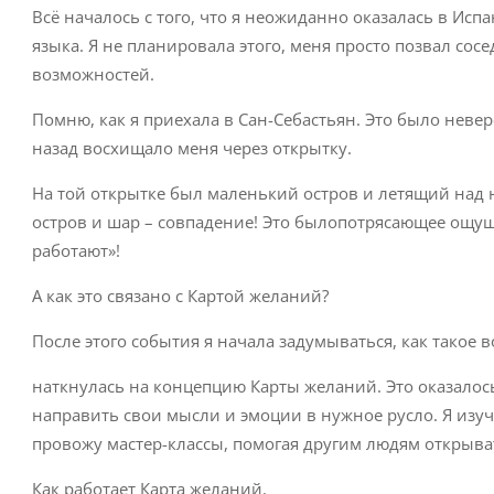
Всё началось с того, что я неожиданно оказалась в Исп
языка. Я не планировала этого, меня просто позвал сос
возможностей.
Помню, как я приехала в Сан-Себастьян. Это было неверо
назад восхищало меня через открытку.
На той открытке был маленький остров и летящий над н
остров и шар – совпадение! Это былопотрясающее ощущ
работают»!
А как это связано с Картой желаний?
После этого события я начала задумываться, как такое 
наткнулась на концепцию Карты желаний. Это оказалось
направить свои мысли и эмоции в нужное русло. Я изуч
провожу мастер-классы, помогая другим людям открыват
Как работает Карта желаний.