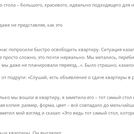
о стола – большого, красивого, идеально подходящего для 
даже не представляя, как это
нас попросили быстро освободить квартиру. Ситуация каза
 просто сложно, это почти нереально. Мы метались, переб
дь мы даже не планировали переезд…». Было страшно, казало
от подруги: «Слушай, есть объявление о сдаче квартиры в р
лько мы вошли в квартиру, я заметила его – тот самый стол
ая копия: размер, форма, цвет – всё совпадало до мельчайш
метил мой взгляд и сказал: «Это ведь тот самый стол, кото
льцу квартиры. Он выглядел