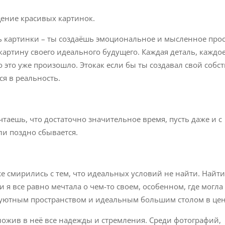
щение красивых картинок.
шь картинки – ты создаёшь эмоциональное и мысленное про
картину своего идеального будущего. Каждая деталь, каждо
о это уже произошло. Этокак если бы ты создавал свой соб
я в реальность.
ечтаешь, что достаточно значительное время, пусть даже и с
ли поздно сбывается.
же смирились с тем, что идеальных условий не найти. Найт
 я все равно мечтала о чем-то своем, особенном, где могла
 с уютным пространством и идеальным большим столом в цен
вложив в неё все надежды и стремления. Среди фотографий,