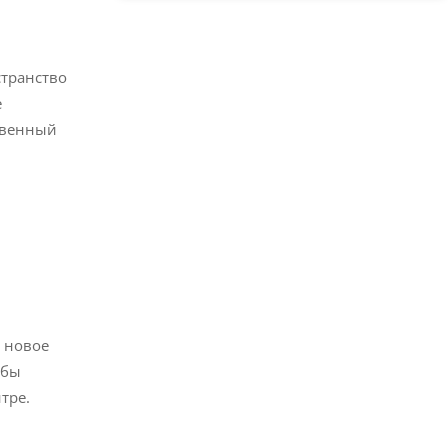
странство
е
ственный
и новое
 бы
тре.