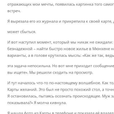
отражающих мои мечты, появилась картинка того самог
встреч.
Я вырезала его из журнала и прикрепила к своей карте, 
может сбыться.
И вот наступил момент, который мы никак не ожидали: 
безнадежной – найти быстро новое жилье в Мюнхене не
варианты, а в голове крутилась мысль: «Как же так, ве
эта задача непосильна. Но вот мне приходит сообщение 
вы ищете». Мы решили сходить на просмотр.
И тут началось что-то по-настоящему волшебное. Как то
Карты желаний. Это был не просто похожий стол, а точн
Я остановилась, пытаясь осознать происходящее. Муж за
показывала?» Я молча кивнула.
Я нашла фото из Карты в телефоне и показала её владе