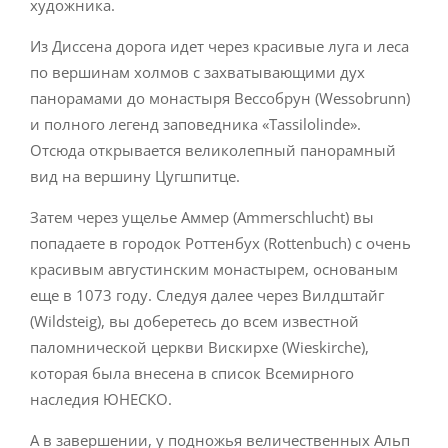
художника.
Из Диссена дорога идет через красивые луга и леса
по вершинам холмов с захватывающими дух
панорамами до монастыря Вессобрун (Wessobrunn)
и полного легенд заповедника «Tassilolinde».
Отсюда открывается великолепный панорамный
вид на вершину Цугшпитце.
Затем через ущелье Аммер (Ammerschlucht) вы
попадаете в городок Роттенбух (Rottenbuch) с очень
красивым августинским монастырем, основаным
еще в 1073 году. Следуя далее через Вилдштайг
(Wildsteig), вы доберетесь до всем известной
паломнической церкви Вискирхе (Wieskirche),
которая была внесена в список Всемирного
наследия ЮНЕСКО.
А в завершении, у подножья величественных Альп