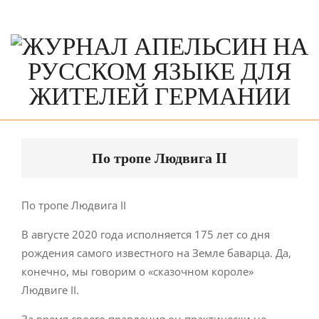
Skip
to
content
Primary
Navigation
По тропе Людвига II
Menu
По тропе Людвига II
В августе 2020 года исполняется 175 лет со дня
рождения самого известного на Земле баварца. Да,
конечно, мы говорим о «сказочном короле»
Людвиге II.
За время своего правления он практически не