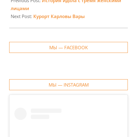
06-
Previous Post:
История идола с тремя женскими
06
лицами
Next Post:
Курорт Карловы Вары
МЫ — FACEBOOK
МЫ — INSTAGRAM