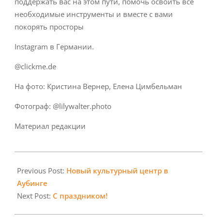
поддержать вас на этом пути, помочь освоить все
необходимые инструменты и вместе с вами
покорять просторы
Instagram в Германии.
@clickme.de
На фото: Кристина Вернер, Елена Цимбельман
Фотограф: @lilywalter.photo
Материал редакции
2025-
03-
Previous Post:
Новый культурный центр в
04
Аубинге
Next Post:
С праздником!