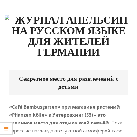
Skip
to
content
Primary
Navigation
Секретное место для развлечений с
Menu
детьми
«Café Bambusgarten»
при магазине расте
ний
«Pflanzen Kölle» в Унтерхахинг (S3) – это
отличное место для отдыха всей семьёй.
Пока
взрослые наслаждаются уютной атмосферой кафе