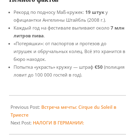
Рекорд по подносу Maß-кружек:
19 штук
у
официантки Ангелины Штайбль (2008 г.).
Каждый год на фестивале выпивают около
7 млн
литров пива
.
«Потеряшки»: от паспортов и протезов до
игрушек и обручальных колец. Всё это хранится в
бюро находок.
Попытка «украсть» кружку — штраф
€50
(полиция
ловит до 100 000 гостей в год).
2025-
09-
Previous Post:
Встреча мечты: Cirque du Soleil в
05
Триесте
Next Post:
НАЛОГИ В ГЕРМАНИИ: