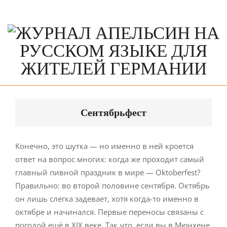
Skip
to
content
Primary
Navigation
Сентябрьфест
Menu
Конечно, это шутка — но именно в ней кроется
ответ на вопрос многих: когда же проходит самый
главный пивной праздник в мире — Oktoberfest?
Правильно: во второй половине сентября. Октябрь
он лишь слегка задевает, хотя когда-то именно в
октябре и начинался. Первые переносы связаны с
погодой ещё в XIX веке. Так что, если вы в Мюнхене