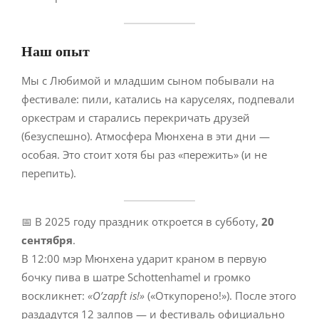
Наш опыт
Мы с Любимой и младшим сыном побывали на
фестивале: пили, катались на каруселях, подпевали
оркестрам и старались перекричать друзей
(безуспешно). Атмосфера Мюнхена в эти дни —
особая. Это стоит хотя бы раз «пережить» (и не
перепить).
📅 В 2025 году праздник откроется в субботу,
20
сентября
.
В 12:00 мэр Мюнхена ударит краном в первую
бочку пива в шатре Schottenhamel и громко
воскликнет:
«O’zapft is!»
(«Откупорено!»). После этого
раздадутся 12 залпов — и фестиваль официально