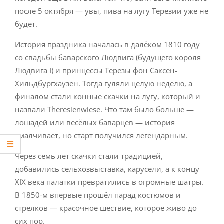
после 5 октября — увы, пива на лугу Терезии уже не
будет.
История праздника началась в далёком 1810 году
со свадьбы баварского Людвига (будущего короля
Людвига I) и принцессы Терезы фон Саксен-
Хильдбургхаузен. Тогда гуляли целую неделю, а
финалом стали конные скачки на лугу, который и
назвали Theresienwiese. Что там было больше —
лошадей или весёлых баварцев — история
умалчивает, но старт получился легендарным.
Через семь лет скачки стали традицией,
добавились сельхозвыставка, карусели, а к концу
XIX века палатки превратились в огромные шатры.
В 1850-м впервые прошёл парад костюмов и
стрелков — красочное шествие, которое живо до
сих пор.