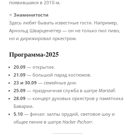
появившаяся в 2010-м.
⭐
Знаменитости
Здесь любят бывать известные гости. Например,
Арнольд Шварценеггер — он не только пил пиво,
но и дирижировал оркестром.
Программа-2025
20.09
— открытие.
21.09
— большой парад костюмов.
23 и 30.09
— семейные дни.
25.09
— праздничная служба в шатре
Marstall
.
28.09
— концерт духовых оркестров у памятника
Баварии.
5.10
— финал: залпы орудий, световое шоу и
общее пение в шатре
Hacker Pschorr
.