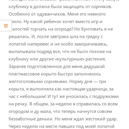
клубнику я должна была защищать от сорняков.
Особенно от одуванчиков. Меня это немного
злило. Ну какой ребенок хочет вместо игр и
шалостей торчать на огороде? Но бунтовать я не
решалась. И, после завтрака шла на грядку с
лопатой наперевес и не особо заморачиваясь,
выпалывала подряд все, что не было похоже на
клубнику или другие «культурные» растения.
Заранее подготовленное для меня дедушкой
пластмассовое корыто быстро заполнялось
желтоголовыми сорняками. Норму дня — три
корыта, я выполняла как настоящая ударница, за
час с небольшим! И тут же уносилась с подружками
на речку. В общем, за неделю я справилась со всем
огородом и ду мала, что теперь начнутся совсем
беззаботные деньки. Но меня ждал жестокий удар.
Через неделю на месте павших под моей лопатой