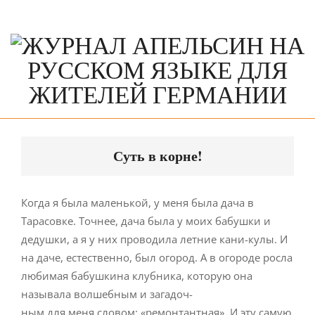
Skip
to
content
Primary
Navigation
Суть в корне!
Menu
Когда я была маленькой, у меня была дача в
Тарасовке. Точнее, дача была у моих бабушки и
дедушки, а я у них проводила летние кани-кулы. И
на даче, естественно, был огород. А в огороде росла
любимая бабушкина клубника, которую она
называла волшебным и загадоч-
ным для меня словом: «ремонтантная». И эту самую