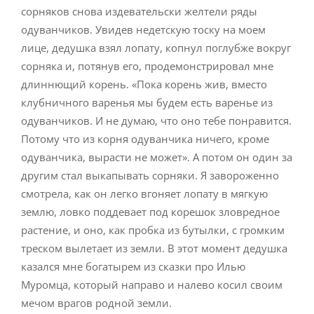
сорняков снова издевательски желтели ряды
одуванчиков. Увидев недетскую тоску на моем
лице, дедушка взял лопату, копнул поглубже вокруг
сорняка и, потянув его, продемонстрировал мне
длиннющий корень. «Пока корень жив, вместо
клубничного варенья мы будем есть варенье из
одуванчиков. И не думаю, что оно тебе понравится.
Потому что из корня одуванчика ничего, кроме
одуванчика, вырасти не может». А потом он один за
другим стал выкапывать сорняки. Я завороженно
смотрела, как он легко вгоняет лопату в мягкую
землю, ловко поддевает под корешок зловредное
растение, и оно, как пробка из бутылки, с громким
треском вылетает из земли. В этот момент дедушка
казался мне богатырем из сказки про Илью
Муромца, который направо и налево косил своим
мечом врагов родной земли.