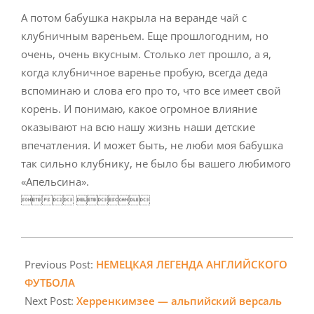
А потом бабушка накрыла на веранде чай с
клубничным вареньем. Еще прошлогодним, но
очень, очень вкусным. Столько лет прошло, а я,
когда клубничное варенье пробую, всегда деда
вспоминаю и слова его про то, что все имеет свой
корень. И понимаю, какое огромное влияние
оказывают на всю нашу жизнь наши детские
впечатления. И может быть, не люби моя бабушка
так сильно клубнику, не было бы вашего любимого
«Апельсина».
 
2019-
04-
Previous Post:
НЕМЕЦКАЯ ЛЕГЕНДА АНГЛИЙСКОГО
03
ФУТБОЛА
Next Post:
Херренкимзее — альпийский версаль