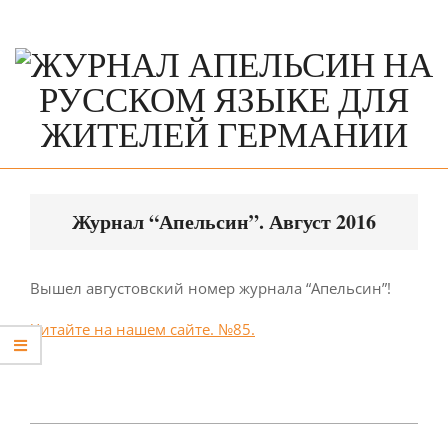
Skip
to
content
Primary
Navigation
Журнал “Апельсин”. Август 2016
Menu
Вышел августовский номер журнала “Апельсин”!
Читайте на нашем сайте. №85.
2016-