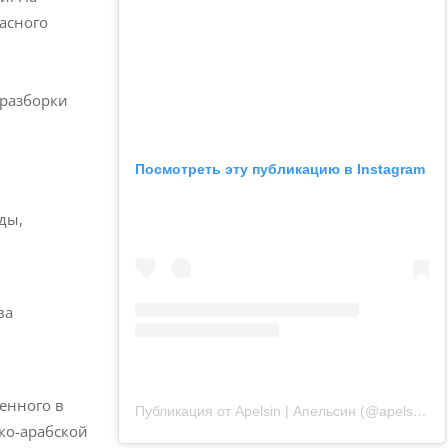
расного
 разборки
Посмотреть эту публикацию в Instagram
ды,
ва
женного в
Публикация от Apelsin | Апельсин (@apelsin.muenchen)
ско-арабской