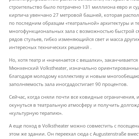
строительство было потрачено 131 миллиона евро и суд
кирпича увенчано 27 метровой башней, которая распол
по последним образцам «театральной» архитектуры и те
многофункциональных зала с возможностью быстрой см
рядов стульев, гибко изменяющийся свет и масса други
интересных технических решений .
Но, хотя театр и «начинается с вешалки», заканчивается
Мюнхенский Volkstheater, изначально ориентированный
благодаря молодому коллективу и новым многообещаю
заполняемость зала иногдадостигает 90 процентов.
Сейчас, когда сняли почти все ковидные ограничения, и
окунуться в театральную атмосферу и получить долго
«культурную терапию».
А еще поход в Volkstheater можно совместить с посеще
этом же здании. Он переехал сюда с Augustenstraße вме