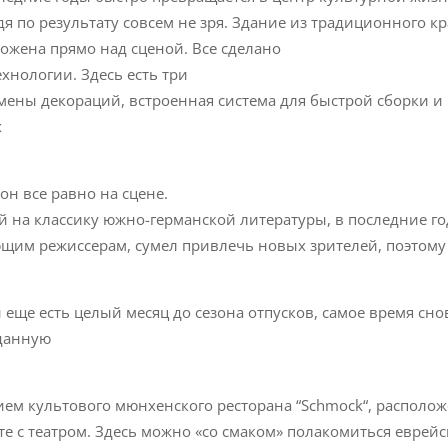
я по результату совсем не зря. Здание из традиционного к
ожена прямо над сценой. Все сделано
хнологии. Здесь есть три
ены декораций, встроенная система для быстрой сборки и
х
 он все равно на сцене.
 на классику южно-германской литературы, в последние го
щим режиссерам, сумел привлечь новых зрителей, поэтому
 еще есть целый месяц до сезона отпусков, самое время сно
жданную
нием культового мюнхенского ресторана “Schmock“, располо
сте с театром. Здесь можно «со смаком» полакомиться еврей