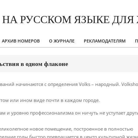
АРХИВ НОМЕРОВ
О ЖУРНАЛЕ
РЕКЛАМОДАТЕЛЯМ
П
Primary
Navigation
Menu
ьствия в одном флаконе
ваний начинаются с определения Volks – народный. Volksho
 том или ином виде почти в каждом городе.
абам и уровню профессионализма он ничуть не уступает дру
великолепное новое помещение, построенное в полностью
следние годы быстро превращается в центр культурной жизн