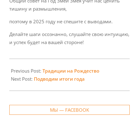
Общий совет на Год Змеи Змея учит нас ценить
тишину и размышления,
поэтому в 2025 году не спешите с выводами.
Делайте шаги осознанно, слушайте свою интуицию,
и успех будет на вашей стороне!
2025-
01-
Previous Post:
Традиции на Рождество
08
Next Post:
Подводим итоги года
МЫ — FACEBOOK