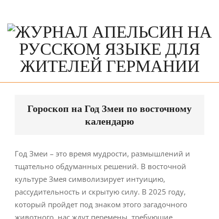
Skip
to
content
Primary
Navigation
Гороскоп на Год Змеи по восточному
Menu
календарю
Год Змеи – это время мудрости, размышлений и
тщательно обдуманных решений. В восточной
культуре Змея символизирует интуицию,
рассудительность и скрытую силу. В 2025 году,
который пройдет под знаком этого загадочного
животного, нас ждут перемены, требующие