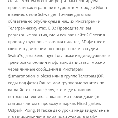
Ольга: А затем осенний ретрит мы планируем
провести как и раньше в курортном городке Glonn
в велнес-отеле Schwaiger. Точные даты мы
обязательно опубликуем в наших Инстаграм- и
Телеграм-аккаунтах. Е.В.: Проводите ли вы
регулярные занятия, где и как вас найти? Олеся: я
провожу групповые занятия пилатес, 3D-фитнес и
слинги в движении по воскресеньям в студии
SvairaYoga на Sendlinger Tor, также индивидуальные
тренировки онлайн и офлайн. Записаться можно
через личные сообщения в Инстаграм
@smartmotion_s_olesei или в группе Телеграм (QR
коды под фото) Ольга: мои групповые занятия по
хатха-йоге в стиле флоу, это медитативная
потоковая техника с плавными переходами (не
статика), летом я провожу в парках Hirschgarten,
Ostpark, Poing. И также даю уроки индивидуальные
и в мини-группах в домашней студии в Markt