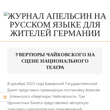
Skip
to
content
Primary
Navigation
УВЕРТЮРЫ ЧАЙКОВСКОГО НА
Menu
СЦЕНЕ НАЦИОНАЛЬНОГО
ТЕАТРА
В декабре 2022 года Баварский Государственный
Балет представил премьерную постановку Алексея
Ратманского «Увертюры Чайковского». Три
одноактных балета представляют авторскую
трактовку шекспировских произведений,