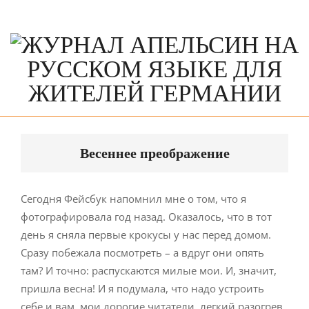
Skip
to
content
Primary
Navigation
Весеннее преображение
Menu
Сегодня Фейсбук напомнил мне о том, что я
фотографировала год назад. Оказалось, что в тот
день я сняла первые крокусы у нас перед домом.
Сразу побежала посмотреть – а вдруг они опять
там? И точно: распускаются милые мои. И, значит,
пришла весна! И я подумала, что надо устроить
себе и вам, мои дорогие читатели, легкий разогрев.