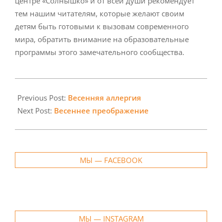
центре «Солнышко» и от всей души рекомендует
тем нашим читателям, которые желают своим
детям быть готовыми к вызовам современного
мира, обратить внимание на образовательные
программы этого замечательного сообщества.
2024-
03-
Previous Post:
Весенняя аллергия
08
Next Post:
Весеннее преображение
МЫ — FACEBOOK
МЫ — INSTAGRAM